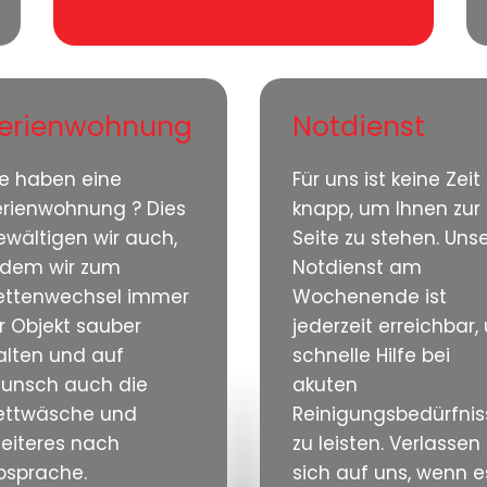
erienwohnung
Notdienst
ie haben eine
Für uns ist keine Zeit
erienwohnung ? Dies
knapp, um Ihnen zur
ewältigen wir auch,
Seite zu stehen. Uns
ndem wir zum
Notdienst am
ettenwechsel immer
Wochenende ist
hr Objekt sauber
jederzeit erreichbar
alten und auf
schnelle Hilfe bei
unsch auch die
akuten
ettwäsche und
Reinigungsbedürfni
eiteres nach
zu leisten. Verlassen 
bsprache.
sich auf uns, wenn e