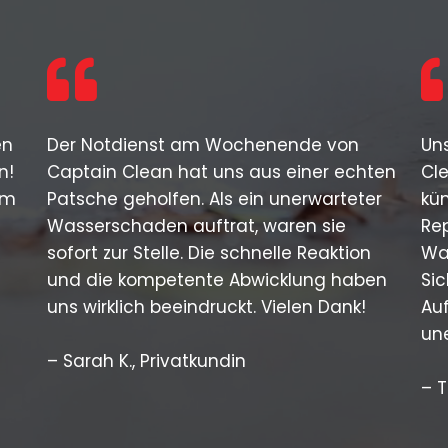
en
Der Notdienst am Wochenende von
Un
n!
Captain Clean hat uns aus einer echten
Cle
em
Patsche geholfen. Als ein unerwarteter
küm
Wasserschaden auftrat, waren sie
Re
sofort zur Stelle. Die schnelle Reaktion
Wa
und die kompetente Abwicklung haben
Sic
uns wirklich beeindruckt. Vielen Dank!
Au
un
– Sarah K., Privatkundin
– 