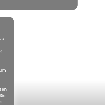
 zu
er
, um
ssen
Sie
s