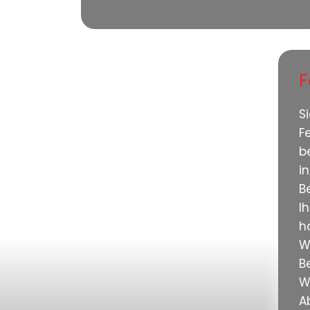
F
S
F
b
i
B
I
h
W
B
W
A