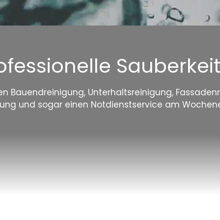
rofessionelle Sauberkei
en Bauendreinigung, Unterhaltsreinigung, Fassadenr
igung und sogar einen Notdienstservice am Wochenen