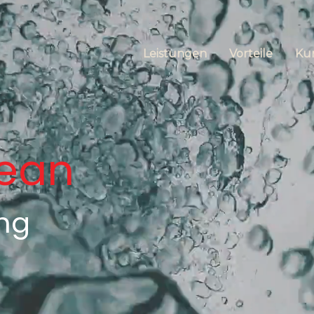
Leistungen
Vorteile
Ku
ean
ng